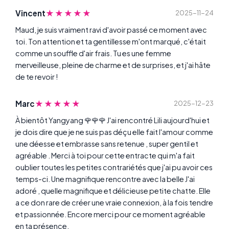
★★★★★
Vincent
2025-11-24
Maud, je suis vraiment ravi d'avoir passé ce moment avec
toi. Ton attention et ta gentillesse m'ont marqué, c'était
comme un souffle d'air frais. Tu es une femme
merveilleuse, pleine de charme et de surprises, et j'ai hâte
de te revoir !
★★★★★
Marc
2025-12-23
À bientôt Yangyang 🌹🌹🌹 J'ai rencontré Lili aujourd'hui et
je dois dire que je ne suis pas déçu elle fait l'amour comme
une déesse et embrasse sans retenue , super gentil et
agréable . Merci à toi pour cette entracte qui m'a fait
oublier toutes les petites contrariétés que j'ai pu avoir ces
temps-ci. Une magnifique rencontre avec la belle J'ai
adoré , quelle magnifique et délicieuse petite chatte. Elle
a ce don rare de créer une vraie connexion, à la fois tendre
et passionnée. Encore merci pour ce moment agréable
en ta présence.