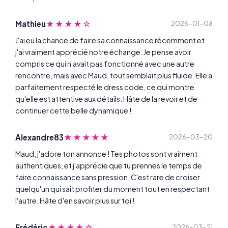
★★★★☆
Mathieu
2026-01-08
J'ai eu la chance de faire sa connaissance récemment et
j'ai vraiment apprécié notre échange. Je pense avoir
compris ce qui n'avait pas fonctionné avec une autre
rencontre, mais avec Maud, tout semblait plus fluide. Elle a
parfaitement respecté le dress code, ce qui montre
qu'elle est attentive aux détails. Hâte de la revoir et de
continuer cette belle dynamique !
★★★★★
Alexandre83
2026-03-20
Maud, j'adore ton annonce ! Tes photos sont vraiment
authentiques, et j'apprécie que tu prennes le temps de
faire connaissance sans pression. C'est rare de croiser
quelqu'un qui sait profiter du moment tout en respectant
l'autre. Hâte d'en savoir plus sur toi !
★★★★☆
Frédéric
2026-03-21