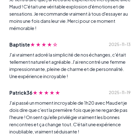
Maud ! C'était une véritable explosion d'émotions et de
sensations. Je recommande vraiment à tous d'essayer au
moins une fois dans leur vie. Merci pour ce moment
mémorable !
★★★★☆
Baptiste
2025-11-13
J'ai vraiment adoré la simplicité de nos échanges, c'était
tellement naturel et agréable. J'ai rencontré une femme
impressionnante, pleine de charme et de personnalité.
Une expérience incroyable !
★★★★★
Patrick36
2025-11-19
J'ai passé un moment incroyable de 1h20 avec Maud et je
dois dire que c'est la première fois que je ne regarde pas
l'heure ! On sent qu'elle privilégie vraiment les bonnes
rencontres et ça change tout. C'était une expérience
inoubliable, vraiment séduisante !