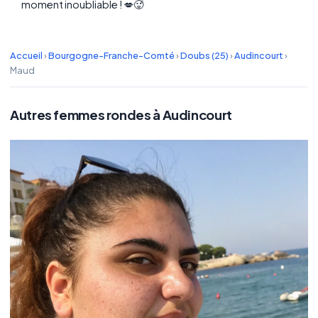
moment inoubliable ! 💋🥵
Accueil
›
Bourgogne-Franche-Comté
›
Doubs (25)
›
Audincourt
›
Maud
Autres femmes rondes à Audincourt