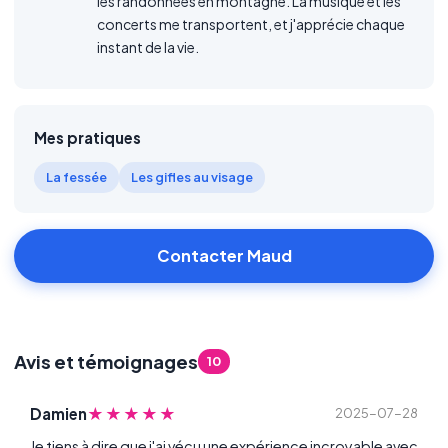
les randonnées en montagne. La musique et les
concerts me transportent, et j'apprécie chaque
instant de la vie.
Mes pratiques
La fessée
Les gifles au visage
Contacter Maud
Avis et témoignages
10
★★★★★
Damien
2025-07-28
Je tiens à dire que j'ai vécu une expérience incroyable avec