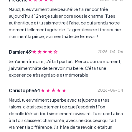
Maud, tu es vraiment une beauté! Je t'ai rencontrée
aujourd'hui à 12h et je suis encore sous le charme. Tu es
authentique et tu sais mettre à l'aise, ce qui a rendu notre
moment tellement agréable. Ta gentillesse et ton sourire
illuminent la pièce, vraiment hâte de te revoir !
★★★★☆
Damien49
2026-04-06
Je n'ai rien à redire, c'était parfait ! Merci pour ce moment,
j'ai vraiment hâte de te revoir, ma belle. C'était une
expérience très agréable et mémorable.
★★★★★
Christophe64
2026-06-04
Maud, tu es vraiment superbe avec ta jupette et tes
talons, c'était exactement ce que j'espérais ! Ton
décolleté était tout simplement ravissant. Tu es une Latina
à la fois classe et charmante, avec une douceur qui fait
vraiment la différence. J'ai hâte de te revoir, c'était un