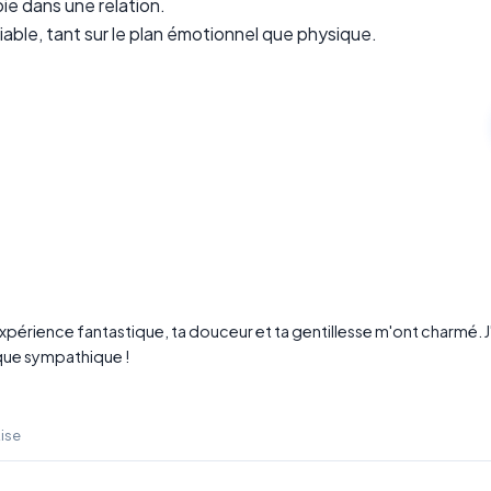
oie dans une relation.
able, tant sur le plan émotionnel que physique.
e expérience fantastique, ta douceur et ta gentillesse m'ont charmé.
 que sympathique !
Lise