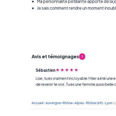
Ma personnalité pétillante apporte de la j
Je sais comment rendre un moment inoubli
Avis et témoignages
1
★★★★★
Sébastien
Lise, tu es vraiment incroyable ! Hier a été un
de revenir te voir. Tu es une femme aussi belle
Accueil
›
Auvergne-Rhône-Alpes
›
Rhône (69)
›
Lyon
›