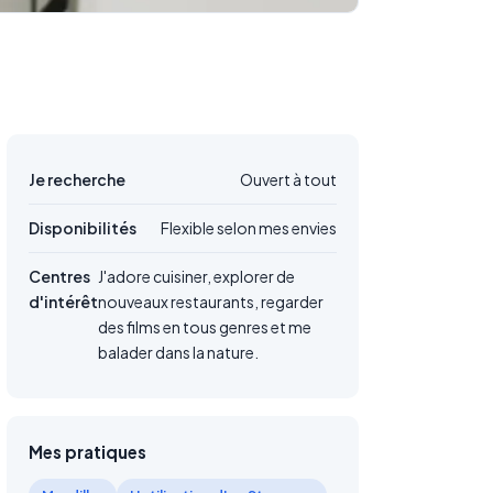
Je recherche
Ouvert à tout
Disponibilités
Flexible selon mes envies
Centres
J'adore cuisiner, explorer de
d'intérêt
nouveaux restaurants, regarder
des films en tous genres et me
balader dans la nature.
Mes pratiques