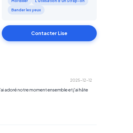
Mordiller
L'utilisation d'un Strap-on
Bander les yeux
Contacter Lise
2025-12-12
 J'ai adoré notre moment ensemble et j'ai hâte