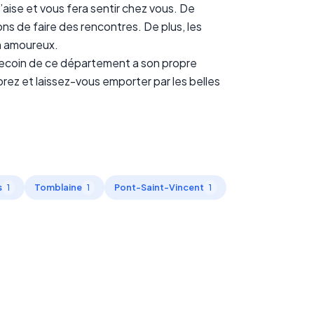
aise et vous fera sentir chez vous. De
ns de faire des rencontres. De plus, les
on amoureux.
recoin de ce département a son propre
orez et laissez-vous emporter par les belles
s
Tomblaine
Pont-Saint-Vincent
1
1
1