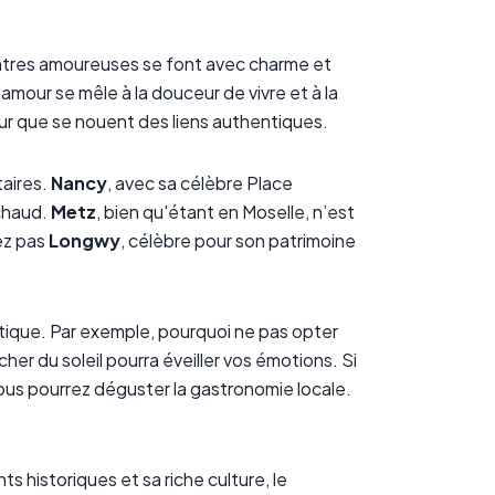
ntres amoureuses se font avec charme et
'amour se mêle à la douceur de vivre et à la
ur que se nouent des liens authentiques.
taires.
Nancy
, avec sa célèbre Place
 chaud.
Metz
, bien qu'étant en Moselle, n’est
ez pas
Longwy
, célèbre pour son patrimoine
ntique. Par exemple, pourquoi ne pas opter
er du soleil pourra éveiller vos émotions. Si
us pourrez déguster la gastronomie locale.
 historiques et sa riche culture, le