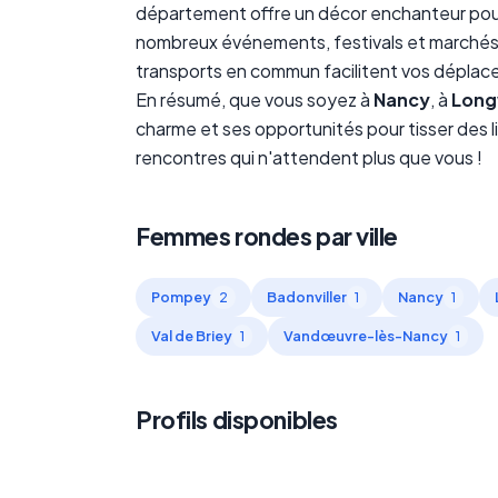
département offre un décor enchanteur pour v
nombreux événements, festivals et marchés so
transports en commun facilitent vos déplacem
En résumé, que vous soyez à
Nancy
, à
Lon
charme et ses opportunités pour tisser des l
rencontres qui n'attendent plus que vous !
Femmes rondes par ville
Pompey
Badonviller
Nancy
2
1
1
Val de Briey
Vandœuvre-lès-Nancy
1
1
Profils disponibles