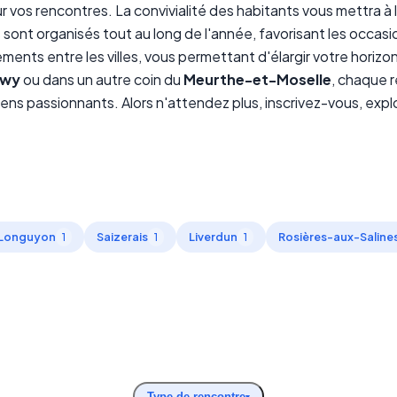
os rencontres. La convivialité des habitants vous mettra à l’
nt organisés tout au long de l'année, favorisant les occasio
ents entre les villes, vous permettant d'élargir votre horiz
gwy
ou dans un autre coin du
Meurthe-et-Moselle
, chaque 
iens passionnants. Alors n'attendez plus, inscrivez-vous, expl
Longuyon
Saizerais
Liverdun
Rosières-aux-Saline
1
1
1
Type de rencontre
▾