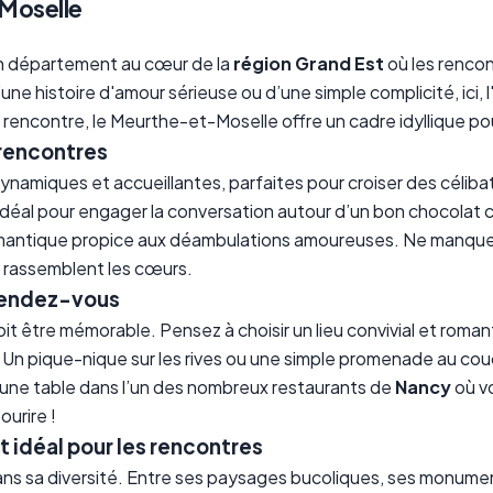
Moselle
un département au cœur de la
région Grand Est
où les renco
ne histoire d'amour sérieuse ou d’une simple complicité, ici, l
 rencontre, le Meurthe-et-Moselle offre un cadre idyllique po
s rencontres
dynamiques et accueillantes, parfaites pour croiser des céliba
u idéal pour engager la conversation autour d’un bon chocolat
omantique propice aux déambulations amoureuses. Ne manqu
ui rassemblent les cœurs.
 rendez-vous
it être mémorable. Pensez à choisir un lieu convivial et roma
 Un pique-nique sur les rives ou une simple promenade au couch
z une table dans l’un des nombreux restaurants de
Nancy
où vo
ourire !
 idéal pour les rencontres
ns sa diversité. Entre ses paysages bucoliques, ses monuments