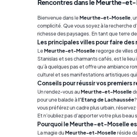
Rencontres dans le Meurthe-et-
Bienvenue dans le
Meurthe-et-Moselle
, 
complicité. Que vous soyez à la recherche d’u
richesse des paysages. En tant que terre de
Les principales villes pour faire de
Le
Meurthe-et-Moselle
regorge de villes 
Stanislas et ses charmants cafés, est le lie
qu’à quelques pas et offre une ambiance r
culturel et ses manifestations artistiques q
Conseils pour réussir vos premiers
Un rendez-vous au
Meurthe-et-Moselle
do
pour une balade à
l’Etang de Lachaussée
?
vous préférez un cadre plus urbain, réserve
Et n'oubliez pas d’apporter votre plus beau s
Pourquoi le Meurthe-et-Moselle est
La magie du
Meurthe-et-Moselle
réside da